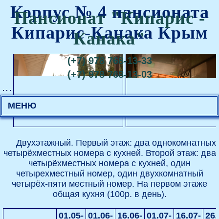
Корпус № 4 пансионата
Пансионат "Кипарис -
Кипарис-Канака Крым
Канака"
(+7) 978 768-13-33
(+7) 978 768-13-03
МЕНЮ
Двухэтажный. Первый этаж: два однокомнатных
четырёхместных номера с кухней. Второй этаж: два
четырёхместных номера с кухней, один
четырехместный номер, один двухкомнатный
четырёх-пяти местный номер. На первом этаже
общая кухня (100р. в день).
01.05-
01.06-
16.06-
01.07-
16.07-
26.