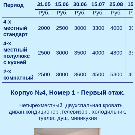
31.05
15.06
30.06
15.07
25.08
15
Период
Руб.
Руб.
Руб.
Руб.
Руб.
Ру
4-х
местный
2000
2500
3000
3300
4000
30
стандарт
4-х
местный
2500
3000
3500
4000
4800
35
полулюкс
с кухней
2-х
2500
3000
3600
4500
5300
40
комнатный
Корпус №4, Номер 1 - Первый этаж.
Четырёхместный. Двухспальная кровать,
диван,кондиционер ,телевизор , холодильник,
туалет, душ, миникухня