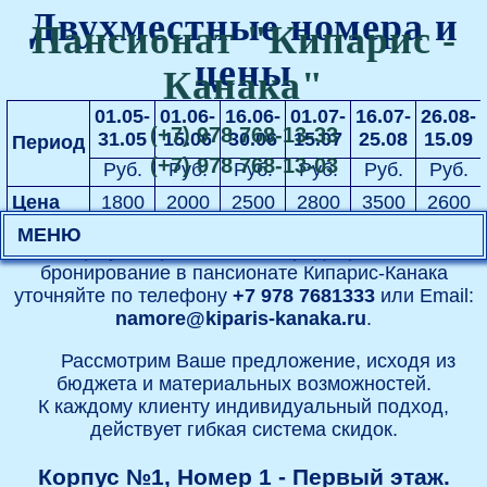
Двухместные номера и
Пансионат "Кипарис -
цены
Канака"
01.05-
01.06-
16.06-
01.07-
16.07-
26.08-
(+7) 978 768-13-33
31.05
15.06
30.06
15.07
25.08
15.09
Период
(+7) 978 768-13-03
Руб.
Руб.
Руб.
Руб.
Руб.
Руб.
Цена
1800
2000
2500
2800
3500
2600
МЕНЮ
Цену за проживание и предварительное
бронирование в пансионате Кипарис-Канака
уточняйте по телефону
+7 978 7681333
или Email:
namore@kiparis-kanaka.ru
.
Рассмотрим Ваше предложение, исходя из
бюджета и материальных возможностей.
К каждому клиенту индивидуальный подход,
действует гибкая система скидок.
Корпус №1, Номер 1 - Первый этаж.