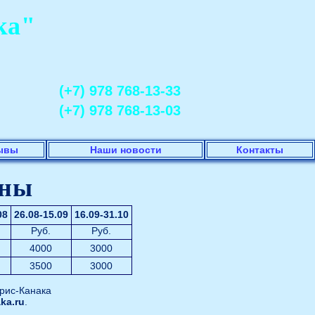
ка"
(+7) 978 768-13-33
(+7) 978 768-13-03
ывы
Наши новости
Контакты
ены
08
26.08-15.09
16.09-31.10
Руб.
Руб.
4000
3000
3500
3000
рис-Канака
ka.ru
.