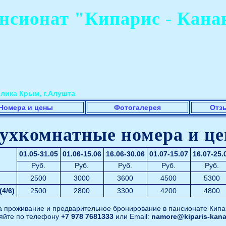
нсионат "Кипарис - Кана
лика Крым, г.Алушта
Номера и цены
Фотогалерея
Отз
ухкомнатные номера и ц
01.05-31.05
01.06-15.06
16.06-30.06
01.07-15.07
16.07-25.
Руб.
Руб.
Руб.
Руб.
Руб.
2500
3000
3600
4500
5300
4/6)
2500
2800
3300
4200
4800
а проживание и предварительное бронирование в пансионате Кипа
яйте по телефону
+7 978 7681333
или Email:
namore@kiparis-kana