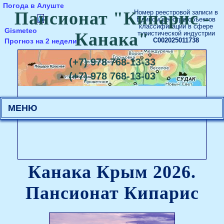
Погода в Алуште
Пансионат "Кипарис -
Номер реестровой записи в
Едином реестре объектов
классификации в сфере
Gismeteo
Канака"
туристической индустрии
Прогноз на 2 недели
C002025011738
(+7) 978 768-13-33
(+7) 978 768-13-03
МЕНЮ
Канака Крым 2026.
Пансионат Кипарис