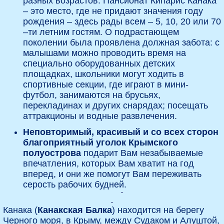
разных возрастов. Пансионат Кипарис Канака
– это место, где не придают значения году
рождения – здесь рады всем – 5, 10, 20 или 70
–ти летним гостям. О подрастающем
поколении была проявлена должная забота: с
малышами можно проводить время на
специально оборудованных детских
площадках, школьники могут ходить в
спортивные секции, где играют в мини-
футбол, занимаются на брусьях,
перекладинах и других снарядах; посещать
аттракционы и водные развлечения.
Неповторимый, красивый и со всех сторон
благоприятный уголок Крымского
полуострова
подарит Вам незабываемые
впечатления, которых Вам хватит на год
вперед, и они же помогут Вам переживать
серость рабочих будней.
Канака (
Канакская Балка
) находится на берегу
Черного моря, в Крыму, между Судаком и Алуштой,