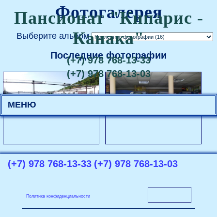
Фотогалерея
Пансионат "Кипарис -
Канака"
Выберите альбом
Последние фотографии
(+7) 978 768-13-33
(+7) 978 768-13-03
МЕНЮ
(+7) 978 768-13-33
(+7) 978 768-13-03
Политика конфиденциальности