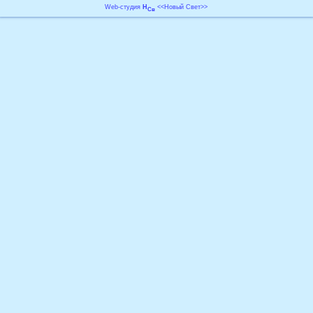
Web-студия
Н
<<Новый Свет>>
Св