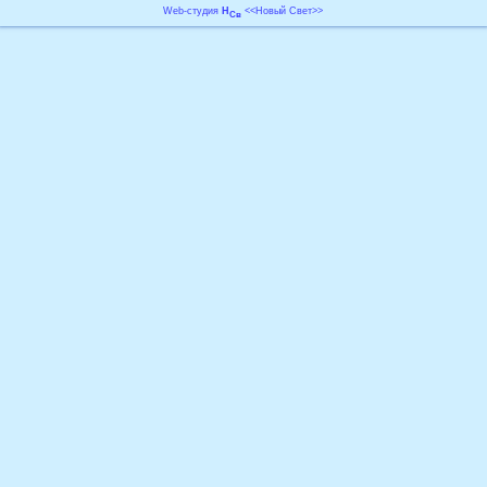
Web-студия
Н
<<Новый Свет>>
Св