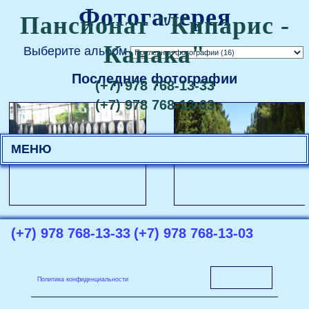
Фотогалерея
Пансионат "Кипарис -
Канака"
Выберите альбом
Последние фотографии
(+7) 978 768-13-33
(+7) 978 768-13-03
МЕНЮ
(+7) 978 768-13-33
(+7) 978 768-13-03
Политика конфиденциальности